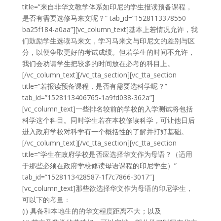
title=”来自非华文教学体系如印尼的学生报读预备课程，
是否有需要选修马来文呢？” tab_id=”1528113378550-
ba25f184-a0aa”][vc_column_text]基本上若情况允许，我
们鼓励学生选读马来文，学习马来文与印尼文的差别与区
分，以便争取更好的考试成绩。但若学生的时间不允许，
我们会劝请学生把较多的时间放在必考的科目上。
[/vc_column_text][/vc_tta_section][vc_tta_section
title=”若报读预备课程，是否有需要选科学呢？”
tab_id=”1528113406765-1a9fd038-362a”]
[vc_column_text]一些排名较前的学校的入学测试将包括
科学这个科目。同时学生若在本校修读科学，可让他日后
进入政府学校对科学有一个概括性的了解并打好基础。
[/vc_column_text][/vc_tta_section][vc_tta_section
title=”学生在政府学校是否应选择华文作为母语？（适用
于那些必须在政府学校修读母语课程的印尼学生）”
tab_id=”1528113428587-1f7c7866-3017″]
[vc_column_text]那些欲选择华文作为母语的印尼学生，
可以下的考量：
(i) 具备和本地生的的华文程度距离不大；以及