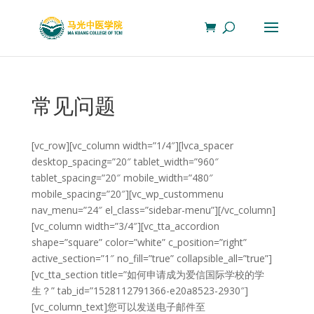
常见问题
[vc_row][vc_column width=”1/4″][lvca_spacer
desktop_spacing=”20″ tablet_width=”960″
tablet_spacing=”20″ mobile_width=”480″
mobile_spacing=”20″][vc_wp_custommenu
nav_menu=”24″ el_class=”sidebar-menu”][/vc_column]
[vc_column width=”3/4″][vc_tta_accordion
shape=”square” color=”white” c_position=”right”
active_section=”1″ no_fill=”true” collapsible_all=”true”]
[vc_tta_section title=”如何申请成为爱信国际学校的学
生？” tab_id=”1528112791366-e20a8523-2930″]
[vc_column_text]您可以发送电子邮件至