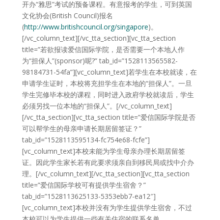
开办“雅思”考试的预备课程。有意报考的学生，可到英国
文化协会(British Council)报名
(
http://www.britishcouncil.org/singapore
)。
[/vc_column_text][/vc_tta_section][vc_tta_section
title=”若欲报读爱信国际学院，是否需要一个本地人作
为“担保人”(sponsor)呢?” tab_id=”1528113565582-
98184731-54fa”][vc_column_text]若学生在本校就读，在
申请学生证时，本校将充担学生在本地的“担保人”。一旦
学生完修毕本校的课程，同时进入政府学校就读后，学生
必须另找一位本地的“担保人”。[/vc_column_text]
[/vc_tta_section][vc_tta_section title=”爱信国际学院是否
可以帮学生的母亲申请长期居留签证？”
tab_id=”1528113595134-fc754e68-fcfe”]
[vc_column_text]本校未能为学生母亲办理长期居留签
证。因此学生家长若有此要求须亲自到移民局或找中介办
理。[/vc_column_text][/vc_tta_section][vc_tta_section
title=”爱信国际学校可有提供学生宿舍？”
tab_id=”1528113625133-5353ebb7-ea12″]
[vc_column_text]本校并没有为学生提供学生宿舍，不过
本校可以为学生提供一些有关住宿的联系名单。