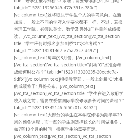
title=”若学生报考剑桥“O”水准，需要修读多少门科目呢？”
tab_id=”1528113256049-472c391e-780c”]
[vc_column_text]这将取决于学生个人的学习意向。在新
加坡，一般上不同的学府入学要求都不一样。不过，若报
考理工学院，必须以英文、数学及另外3门科目的成绩报
读。[/vc_column_text][/vc_tta_section][vc_tta_section
title=”学生应何时报名参加剑桥“O”水准考试？”
tab_id=”1528113281467-e75a73c7-d497″]
[vc_column_text]每年的3月份。[/vc_column_text]
[/vc_tta_section][vc_tta_section title=”剑桥“O”水准会考
成绩何时公布？” tab_id=”1528113320235-20eede7a-
9df6″][vc_column_text]根据教育部，一般上剑桥“O”水准
的成绩将于1月份公布。[/vc_column_text]
[/vc_tta_section][vc_tta_section title=”学生在进入政府学
校入读之前，需要在爱信国际学院修读多长时间的课程？”
tab_id=”1528113345146-5f50c01c-8492″]
[vc_column_text]大部分的学生在本学院修读为期半年20
周的预备课程，而一些的学生则选择较长的时间做准备，
如7至10个月的时间，根据学生的需要而定。
[/vc_column_text][/vc_tta_section][vc_tta_section