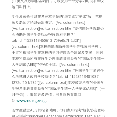
(ii) 英文及数学的基础好，可以安排一部分学习时间在华文
这门科目上。
学生及家长可以在考完本学院的“华文鉴定测试”后，与校
长及老师讨论以做出决定。[/vc_column_text]
[/vc_tta_section][vc_tta_section title=”爱信国际学院是否
会协助外国学生寻找及报读政府学校？”
tab_id=”1528113460613-709e8c7f-2d2f”]
[vc_column_text]本校未能协助外国学生寻找政府学校，
不过将根据学生在本校的学习进度给予建议及支援；同时
本校将协助所有在读生办理由教育部举办的“国际学生统一
入学测试(AEIS)”的报名手续。[/vc_column_text]
[/vc_tta_section][vc_tta_section title=”外国学生可通过什
么考试进入政府学校就读？” tab_id=”1528113481087-
f272df15-b785″][vc_column_text]本校鼓励所有的外国学
生报考由教育部举办的“国际学生统一入学测试(AEIS)”（十
月中旬）。欲知更多详情，可参阅教育部网
站
www.moe.gov.sg
。
若学生错过AEIS的报名时间，他们也可报考“校长协会资格
鉴定测试”(Principal’s Academy Certification Test, PACT)